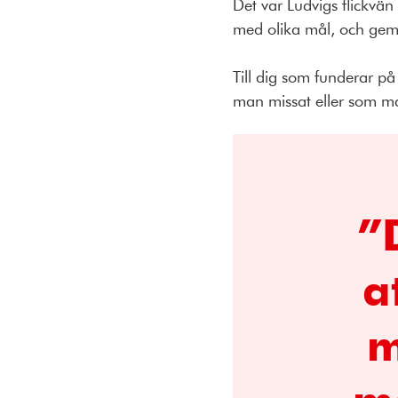
Det var Ludvigs flickvä
med olika mål, och gem
Till dig som funderar på 
man missat eller som ma
”
a
m