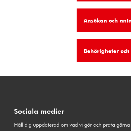
Ansökan och ant
Behörigheter och 
Sociala medier
Håll dig uppdaterad om vad vi gör och prata gärna 