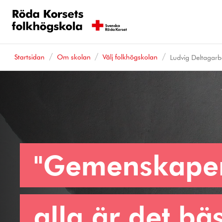
Startsidan
Om skolan
Välj folkhögskolan
Ludvig Deltagarb
"Gemenskape
alla är det bä