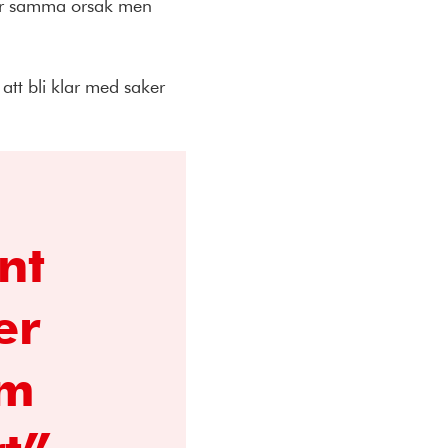
 för samma orsak men
 att bli klar med saker
nt
er
om