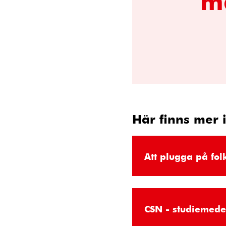
ma
Här finns mer i
Att plugga på fo
CSN - studiemede