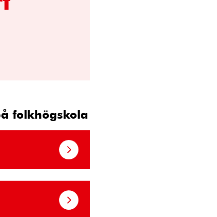
rt”
på folkhögskola