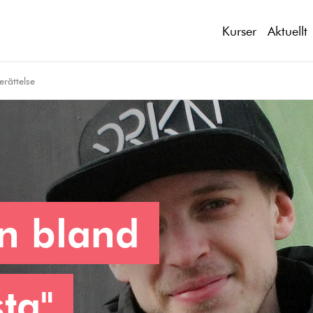
Kurser
Aktuellt
erättelse
n bland
sta"