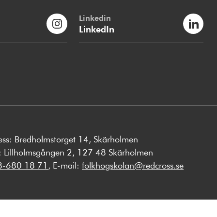
Linkedin
LinkedIn
ess: Bredholmstorget 14, Skärholmen
s: Lillholmsgången 2, 127 48 Skärholmen
8-680 18 71
, E-mail:
folkhogskolan@redcross.se