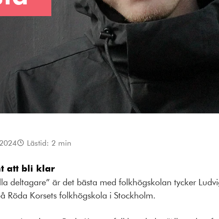
 2024
Lästid:
2
min
t att bli klar
 deltagare” är det bästa med folkhögskolan tycker Ludvi
å Röda Korsets folkhögskola i Stockholm.