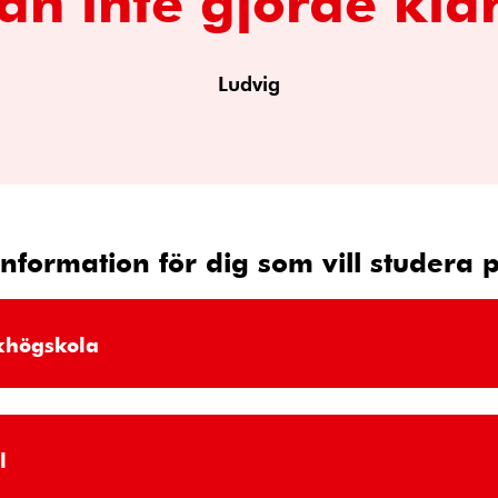
n inte gjorde kla
Ludvig
nformation för dig som vill studera 
lkhögskola
l