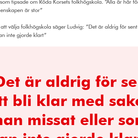
n som tipsade om Röda Korsets folkhögskola. ”Alla är här
enskapen är stor”
att välja folkhögskola säger Ludvig: ”Det är aldrig för sent
n inte gjorde klart”
Det är aldrig för se
tt bli klar med sak
an missat eller s