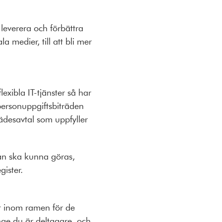
leverera och förbättra
a medier, till att bli mer
flexibla IT-tjänster så har
personuppgiftsbiträden
desavtal som uppfyller
kan ska kunna göras,
egister.
t inom ramen för de
nge du är deltagare, och