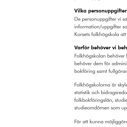
Vilka personuppgifter
De personuppgifter vi s
information/uppgifter so
Korsets folkhögskola at
Varför behöver vi be
Folkhögskolan behöver k
behöver dem för administ
bokföring samt fullgöran
Folkhögskolorna är skyld
statistik och bidragsre
folkbokföringslän, studi
studieomdömen som up
För att kunna möjliggöra