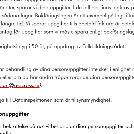
efter, sparar vi dina uppgifter. I de fall det finns lagkrav 
 vi sådana lagar. Bokföringslagen är ett exempel på lagstift
längre tid. Vi sparar uppgifter tills obetald faktura är bet
antag för uppgifter som vi måste spara enligt bokföringsl
righetsintyg i 50 år, på uppdrag av Folkbildningsrådet.
år behandling av dina personuppgifter inte sker i enlighet
 eller om du har andra frågor rörande dina personuppgifter
olan@redcross.se
).
ga till Datainspektionen som är tillsynsmyndighet.
rsonuppgifter
en bekräftelse på
om
vi behandlar dina personuppgifter och 
andlas