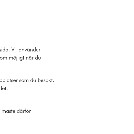
msida. Vi använder
som möjligt när du
.
bbplatser som du besökt.
det.
h måste därför