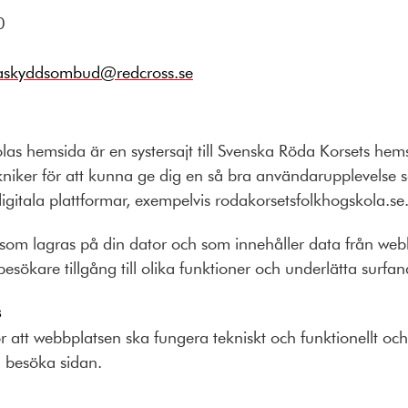
0
askyddsombud@redcross.se
las hemsida är en systersajt till Svenska Röda Korsets he
kniker för att kunna ge dig en så bra användarupplevelse 
gitala plattformar, exempelvis rodakorsetsfolkhogskola.se
r som lagras på din dator och som innehåller data från we
besökare tillgång till olika funktioner och underlätta surfan
s
r att webbplatsen ska fungera tekniskt och funktionellt oc
a besöka sidan.