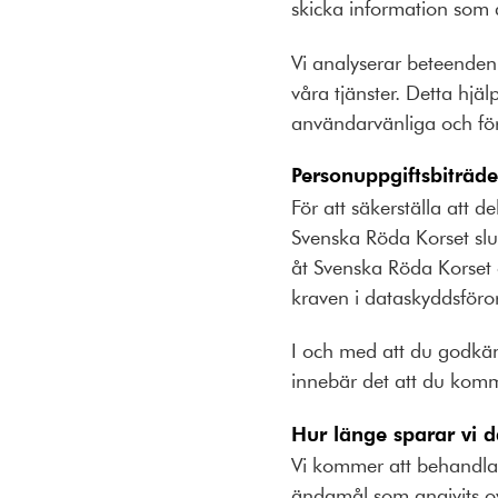
skicka information som d
Vi analyserar beteenden 
våra tjänster. Detta hjäl
användarvänliga och för
Personuppgiftsbiträd
För att säkerställa att de
Svenska Röda Korset slu
åt Svenska Röda Korset
kraven i dataskyddsför
I och med att du godkän
innebär det att du komm
Hur länge sparar vi 
Vi kommer att behandla
ändamål som angivits ov