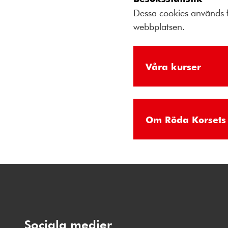
Dessa cookies används f
webbplatsen.
Våra kurser
Om Röda Korsets 
Sociala medier