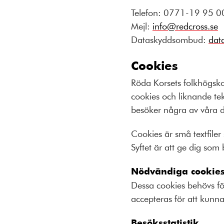
Telefon: 0771-19 95 0
Mejl:
info@redcross.se
Dataskyddsombud:
dat
Cookies
Röda Korsets folkhögsko
cookies och liknande te
besöker några av våra di
Cookies är små textfile
Syftet är att ge dig som 
Nödvändiga cookie
Dessa cookies behövs fö
accepteras för att kunn
Besöksstatistik