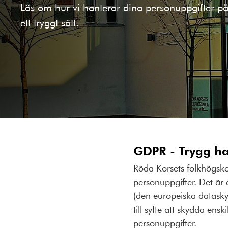
Läs om hur vi hanterar dina personuppgifter p
ett tryggt sätt.
GDPR - Trygg ha
Röda Korsets folkhögskol
personuppgifter. Det är 
(den europeiska datasky
till syfte att skydda ensk
personuppgifter.