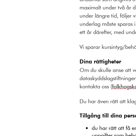
maximalt under två år där
under längre tid, följer
underlag måste sparas i 
ett år därefter, med und
Vi sparar kursintyg/behö
Dina rättigheter
Om du skulle anse att v
dataskyddslagstiftningen
kontakta oss (
folkhogsk
Du har även rätt att kla
Tillgång till dina pe
du har rätt att få 
uppgifter som beh