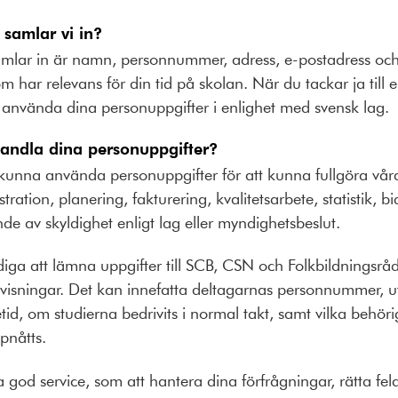
 samlar vi in?
amlar in är namn, personnummer, adress, e-postadress oc
m har relevans för din tid på skolan. När du tackar ja til
t använda dina personuppgifter i enlighet med svensk lag.
handla dina personuppgifter?
unna använda personuppgifter för att kunna fullgöra vår
ration, planering, fakturering, kvalitetsarbete, statistik, 
de av skyldighet enligt lag eller myndighetsbeslut.
iga att lämna uppgifter till SCB, CSN och Folkbildningsråde
dovisningar. Det kan innefatta deltagarnas personnummer, 
etid, om studierna bedrivits i normal takt, samt vilka behör
pnåtts.
 god service, som att hantera dina förfrågningar, rätta fela