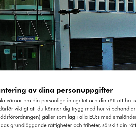
å
ntering av dina personuppgifter
a värnar om din personliga integritet och din rätt att ha k
därför viktigt att du känner dig trygg med hur vi behandla
ddsförordningen) gäller som lag i alla EU:s medlemslände
ildas grundläggande rättigheter och friheter, särskilt din rätt