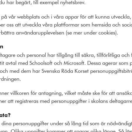
u har begärt, till exempel nyhetsbrev.
på vår webbplats och i våra appar för att kunna utveckla, 
per oss att utveckla våra plattformar som hemsida och social
bättra användarupplevelsen (se mer under cookies).
en
ltagare och personal har tillgång till säkra, tillförlitliga och 
tit avtal med Schoolsoft och Microsoft. Dessa agerar som 
 och med dem har Svenska Röda Korset personuppgiftsbiträ
ordningen.
ner villkoren för antagning, vilket måste ske för att ansö
er att registreras med personuppgifter i skolans deltagarr
data?
 dina personuppgifter under så lång tid som är nödvändig
an. Olika uppgifter kommer att sparas olika länge. Så lä