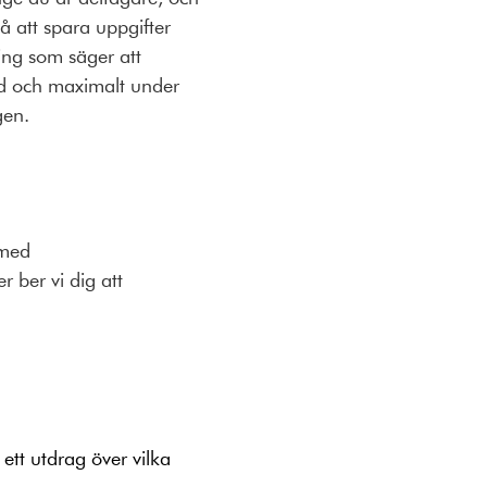
på att spara uppgifter
ning som säger att
ald och maximalt under
agen.
 med
 ber vi dig att
ett utdrag över vilka