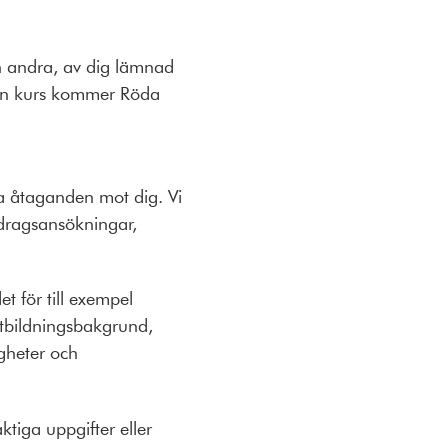
h andra, av dig lämnad
l en kurs kommer Röda
a åtaganden mot dig. Vi
bidragsansökningar,
t för till exempel
utbildningsbakgrund,
igheter och
ktiga uppgifter eller