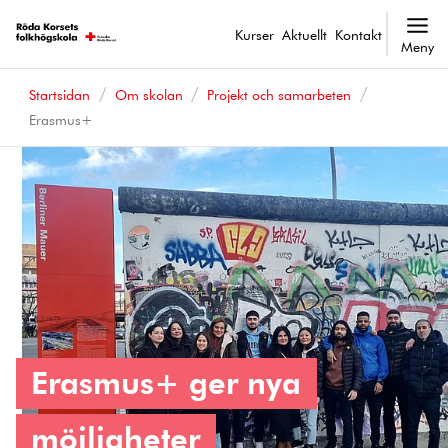
Kurser
Aktuellt
Kontakt
Meny
Startsidan
Om skolan
Projekt och samarbeten
Erasmus+
Erasmus+ ger nya
möjligheter