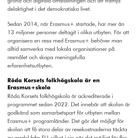
gröna och digitala omställningen och att främja
delaktighet i det demokratiska livet.
Sedan 2014, när Erasmus+ startade, har mer än
13 miljoner personer deltagit i olika utbyten. För att
organisera en resa med Erasmus+ behöver man
alltid samverka med lokala organisationer på
resmålet och skapa meningsfulla
erfarenhetsutbyten.
Röda Korsets folkhögskola är en
Erasmus+skola
Röda Korsets folkhögskola är ackrediterade i
programmet sedan 2022. Det innebär att skolan är
godkänd som samarbetspart för utbyten mellan
Erasmus+ programländer. Det gör det möjligt för
skolan att få stora delar av resekostnaderna täckta
av medel från EU, vilket i sin gör det möjligt för fler