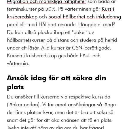
Migration och mänskliga rättigheter
som båda är
terminskurser på 50%. På vårterminen går
Kurs i
krisberedskap
och
Social hållbarhet och inkludering
parallellt med Hållbart resande. Hängde ni med?
Du kan alltså plocka ihop ett "paket" av
hållbarhetskurser på distans och studera på heltid
under ett läsår. Alla kurser är CSN-berättigade.
Kursen i krisberedskap ges både höst- och
vårtermin.
Ansök idag för att säkra din
plats
Du ansöker till kurserna via respektive kurssida
(länkar nedan). Vi tar emot ansökningar så länge
det finns platser kvar, men det är bra att söka så
snart det går för att öka chansen att få en plats.
Tveka inte att höra av dig om du har frågor!