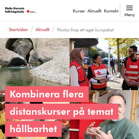
Kurser
Aktuellt
Kontakt
Meny
Startsidan
Aktuellt
Plocka ihop ett eget kurspaket
Kombinera flera
distanskurser på temat
hållbarhet